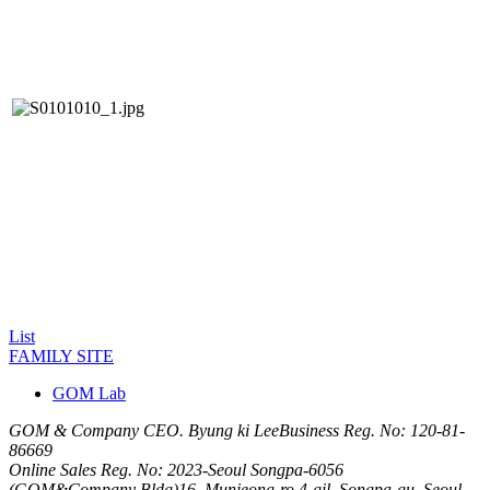
List
FAMILY SITE
GOM Lab
GOM & Company CEO. Byung ki Lee
Business Reg. No: 120-81-
86669
Online Sales Reg. No: 2023-Seoul Songpa-6056
(GOM&Company Bldg)16, Munjeong-ro 4-gil, Songpa-gu, Seoul,